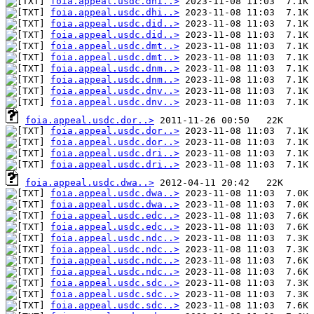
foia.appeal.usdc.dhi..>
foia.appeal.usdc.dhi..>
foia.appeal.usdc.did..>
foia.appeal.usdc.did..>
foia.appeal.usdc.dmt..>
foia.appeal.usdc.dmt..>
foia.appeal.usdc.dnm..>
foia.appeal.usdc.dnm..>
foia.appeal.usdc.dnv..>
foia.appeal.usdc.dnv..>
foia.appeal.usdc.dor..>
foia.appeal.usdc.dor..>
foia.appeal.usdc.dor..>
foia.appeal.usdc.dri..>
foia.appeal.usdc.dri..>
foia.appeal.usdc.dwa..>
foia.appeal.usdc.dwa..>
foia.appeal.usdc.dwa..>
foia.appeal.usdc.edc..>
foia.appeal.usdc.edc..>
foia.appeal.usdc.ndc..>
foia.appeal.usdc.ndc..>
foia.appeal.usdc.ndc..>
foia.appeal.usdc.ndc..>
foia.appeal.usdc.sdc..>
foia.appeal.usdc.sdc..>
foia.appeal.usdc.sdc..>