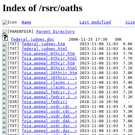
Index of /rsrc/oaths
Name
Last modified
Size
Parent Directory
federal.judges.doc
federal.judges.htm
federal.judges.html
foia.appeal.6thcir.htm
foia.appeal.6thcir.html
foia.appeal.8thcir.htm
foia.appeal.8thcir.html
foia.appeal.10thcir.htm
foia.appeal.10thcir...>
foia.appeal.claims.c..>
foia.appeal.claims.c..>
foia.appeal.fedcir.2..>
foia.appeal.fedcir.2..>
foia.appeal.fedcir/
foia.appeal.usdc.cdc..>
foia.appeal.usdc.cdc..>
foia.appeal.usdc.dak..>
foia.appeal.usdc.dak..>
foia.appeal.usdc.daz..>
foia.appeal.usdc.daz..>