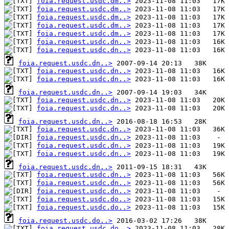
foia.request.usdc.dm..>
foia.request.usdc.dm..>
foia.request.usdc.dm..>
foia.request.usdc.dm..>
foia.request.usdc.dm..>
foia.request.usdc.dn..>
foia.request.usdc.dn..>
foia.request.usdc.dn..>
foia.request.usdc.dn..>
foia.request.usdc.dn..>
foia.request.usdc.dn..>
foia.request.usdc.dn..>
foia.request.usdc.dn..>
foia.request.usdc.dn..>
foia.request.usdc.dn..>
foia.request.usdc.dn..>
foia.request.usdc.dn..>
foia.request.usdc.dn..>
foia.request.usdc.dn..>
foia.request.usdc.dn..>
foia.request.usdc.dn..>
foia.request.usdc.dn..>
foia.request.usdc.do..>
foia.request.usdc.do..>
foia.request.usdc.do..>
foia.request.usdc.do..>